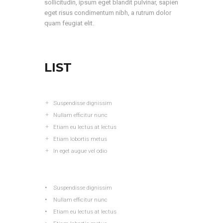
sollicitudin, ipsum eget blandit pulvinar, sapien
eget risus condimentum nibh, a rutrum dolor
quam feugiat elit.
LIST
Suspendisse dignissim
Nullam efficitur nunc
Etiam eu lectus at lectus
Etiam lobortis metus
In eget augue vel odio
Suspendisse dignissim
Nullam efficitur nunc
Etiam eu lectus at lectus