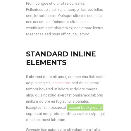
Proin congue ut orci vitae convallis.
Pellentesque a sem ullamcorper, laoreet tellus
sed, lobortis enim. Quisque ultricies sed nulla
nec accumsan. Quisque a ultrices erat
vestibulum eget pharetra ex, nec ornare lectus.
Maecenas sed risus efficitur euismod.
​STANDARD INLINE
ELEMENTS
Bold text
dolor sit amet, consectetur
link color
adipisicing elit,
accent text
sed do eiusmod
tempor hovered ut labore et dolore magna
aliqu quis nostrud exercitationullamco laboris
nisllum dolore eu fugiat nulla pariatur.
Excepteur sint occaecat
accent background
cupidatat non proident officia sunt in culpa qui
deserunt mest laborum.
Example
iste natus error sit voluptatem italic