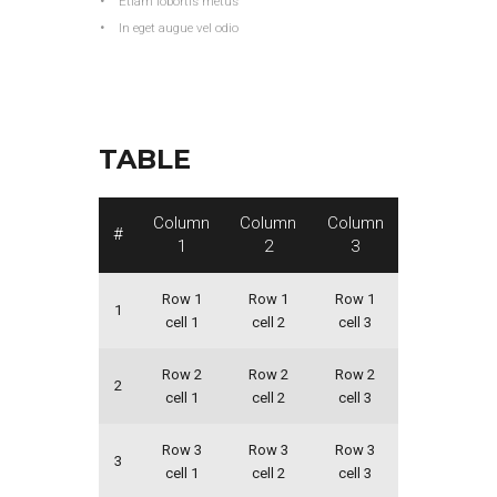
Etiam lobortis metus
In eget augue vel odio
TABLE
Column
Column
Column
#
1
2
3
Row 1
Row 1
Row 1
1
cell 1
cell 2
cell 3
Row 2
Row 2
Row 2
2
cell 1
cell 2
cell 3
Row 3
Row 3
Row 3
3
cell 1
cell 2
cell 3