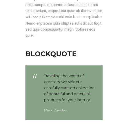
text example doloremque laudantium, totam
rem aperiam, eaque ipsa quae ab illo inventore
vei
architecto beatae explicabo.
Tooltip Example
Nemo enptatem quia oluptas aut odit aut fugit,
sed quia consequuntur magni dolores eos
quiet.
BLOCKQUOTE
Traveling the world of
creators, we select a
carefully curated collection
of beautiful and practical
products for your interior.
Mark Davidson