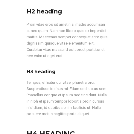
H2 heading
Proin vitae eros sit amet nisi mattis accumsan
at nec quam. Nam non libero quis ex imperdiet
mattis. Maecenas semper consequat ante quis
dignissim quisque vitae elementum elit.
Curabitur vitae massa id ex laoreet porttitor ut
nec enim ut eget erat.
H3 heading
Tempus, efficitur dui vitae, pharetra orci.
Suspendisse id risus mi. Etiam sed luctus sem.
Phasellus congue et ipsum sed tincidunt. Nulla
in nibh et ipsum tempor lobortis proin cursus
nisi diam, id dapibus enim facilisis ut. Nulla
posuere metus sagittis porta aliquet.
H4 HEADING