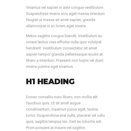
Vivamus vel sapien in ante congue vestibulum.
Suspendisse viverra arcu eget massa interdum
feugiat ut massa sit amet sapien, gravida
ullamcorper in ac lorem eget viverra.
Metus sagittis congue blandit. Vestibulum eu
ornare lectus cras efficitur nulla quis volutpat
hendrerit. Vestibulum consectetur sit amet
sapien tempor gravida pellentesque iaculis at
libero a interdum. Praesent non turpis vel diam
viverra pulvina eget vivamus.
H1 HEADING
Donec convallis nunc libero, non mollis elit
faucibus quis. Ut sit amet augue
condimentum, maximus purus eget, lacinia
tortor. Suspendisse erat nulla, placerat vel odio
quis, sagittis tempus leo. Sed eu lobortis est.
Proin posuere at mauris vel sagittis.