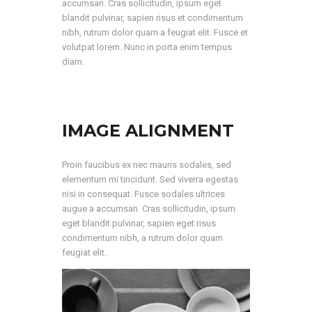
accumsan. Cras sollicitudin, ipsum eget
melhor
maneira
blandit pulvinar, sapien risus et condimentum
possível
nibh, rutrum dolor quam a feugiat elit. Fusce et
durante a sua
visita. Se
volutpat lorem. Nunc in porta enim tempus
recusar esses
diam.
cookies,
algumas
funcionalidades
deixarão de
estar
disponíveis no
site.
IMAGE ALIGNMENT
Proin faucibus ex nec mauris sodales, sed
elementum mi tincidunt. Sed viverra egestas
nisi in consequat. Fusce sodales ultrices
augue a accumsan. Cras sollicitudin, ipsum
eget blandit pulvinar, sapien eget risus
condimentum nibh, a rutrum dolor quam
feugiat elit.