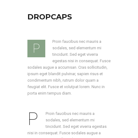
Necessários
DROPCAPS
Esses
cookies não
são
opcionais.
Eles são
necessários
Proin faucibus nec mauris a
P
para que o
sodales, sed elementum mi
site funcione.
tincidunt. Sed eget viverra
egestas nisi in consequat. Fusce
sodales augue a accumsan. Cras sollicitudin,
Estatística
Necessários
ipsum eget blandit pulvinar, sapien risus et
para melhorar
condimentum nibh, rutrum dolor quam a
a
funcionalidade
feugiat elit. Fusce et volutpat lorem. Nunc in
e a estrutura
porta enim tempus diam.
do site, com
base na forma
como o site é
usado.
P
Proin faucibus nec mauris a
sodales, sed elementum mi
tincidunt. Sed eget viverra egestas
Experiência
Para que site
nisi in consequat. Fusce sodales augue a
funcione da