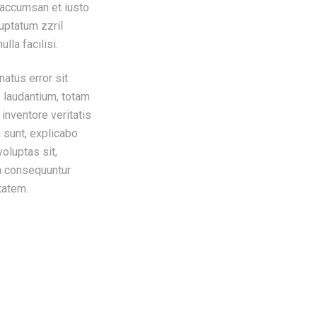
t accumsan et iusto
uptatum zzril
lla facilisi.
natus error sit
laudantium, totam
inventore veritatis
a sunt, explicabo
oluptas sit,
ia consequuntur
tatem.