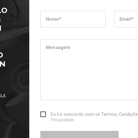
LO
G
I
O
IN
CLA
Eu li e concordo com os Termos, Condiçõ
Privacidade
.