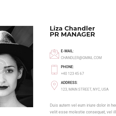
Liza Chandler
PR MANAGER
E-MAIL:
CHANDLER@GMAIL.COM
PHONE:
+40 123 45 67
ADDRESS:
123, MAIN STREET, NYC, USA
Duis autem vel eum iriure dolor in hen
velit esse molestie consequat, vel i