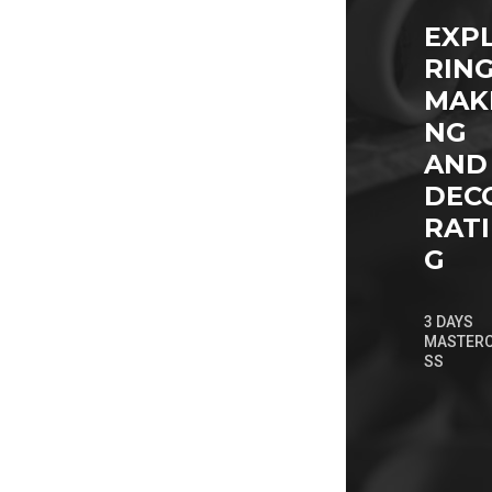
EXP
RIN
MAK
NG
AND
DEC
RAT
G
3 DAYS
MASTER
SS