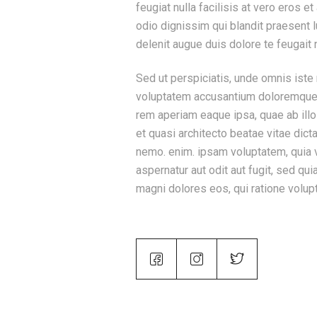
feugiat nulla facilisis at vero eros e
odio dignissim qui blandit praesent l
delenit augue duis dolore te feugait nu
Sed ut perspiciatis, unde omnis iste 
voluptatem accusantium doloremque 
rem aperiam eaque ipsa, quae ab illo 
et quasi architecto beatae vitae dict
nemo. enim. ipsam voluptatem, quia v
aspernatur aut odit aut fugit, sed qu
magni dolores eos, qui ratione volup