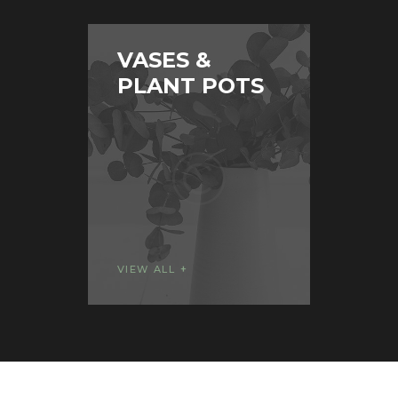
VASES &
DI
PLANT POTS
B
VIEW ALL
VIEW