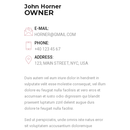
John Horner
OWNER
E-MAIL:
HORNER@GMAIL.COM
PHONE:
+40 123 45 67
ADDRESS:
123, MAIN STREET, NYC, USA
Duis autem vel eum iriure dolor in hendrerit in
vulputate velit esse molestie consequat, vel illum
dolore eu feugiat nulla facilisis at vero eros et
accumsan et iusto odio dignissim qui blandit
praesent luptatum zzril delenit augue duis
dolore te feugait nulla facilisi.
Sed ut perspiciatis, unde omnis iste natus error
sit voluptatem accusantium doloremque