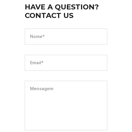
HAVE A QUESTION?
CONTACT US
Necessários
Esses
cookies não
são
opcionais.
Eles são
necessários
para que o
site funcione.
Estatística
Necessários
para melhorar
a
funcionalidade
e a estrutura
do site, com
base na forma
como o site é
usado.
Experiência
Para que site
funcione da