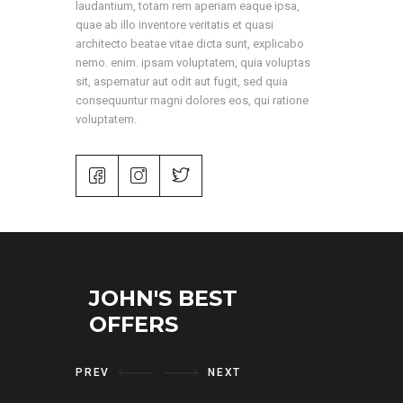
laudantium, totam rem aperiam eaque ipsa,
quae ab illo inventore veritatis et quasi
architecto beatae vitae dicta sunt, explicabo
nemo. enim. ipsam voluptatem, quia voluptas
sit, aspernatur aut odit aut fugit, sed quia
consequuntur magni dolores eos, qui ratione
voluptatem.
JOHN'S BEST
OFFERS
PREV
NEXT